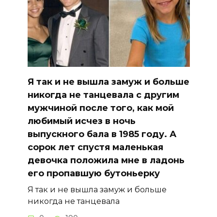
Я так и не вышла замуж и больше
никогда не танцевала с другим
мужчиной после того, как мой
любимый исчез в ночь
выпускного бала в 1985 году. А
сорок лет спустя маленькая
девочка положила мне в ладонь
его пропавшую бутоньерку
Я так и не вышла замуж и больше
никогда не танцевала