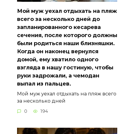
Мой муж уехал отдыхать на пляж
всего за несколько дней до
запланированного кесарева
сечения, после которого должны
были родиться наши близняшки.
Когда он наконец вернулся
домой, ему хватило одного
взгляда в нашу гостиную, чтобы
руки задрожали, а чемодан
выпал из пальцев.
Мой муж уехал отдыхать на пляж всего
за несколько дней
0
194