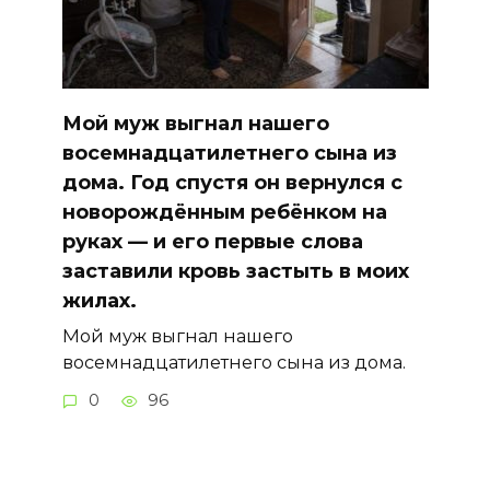
Мой муж выгнал нашего
восемнадцатилетнего сына из
дома. Год спустя он вернулся с
новорождённым ребёнком на
руках — и его первые слова
заставили кровь застыть в моих
жилах.
Мой муж выгнал нашего
восемнадцатилетнего сына из дома.
0
96