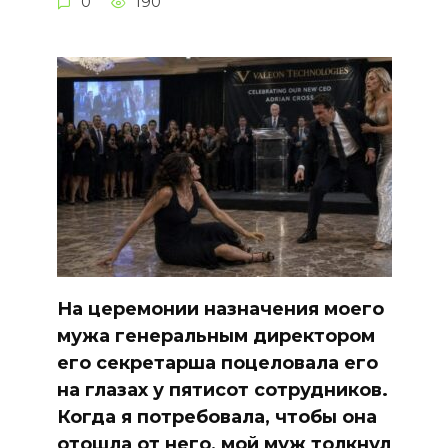
0
190
На церемонии назначения моего
мужа генеральным директором
его секретарша поцеловала его
на глазах у пятисот сотрудников.
Когда я потребовала, чтобы она
отошла от него, мой муж толкнул