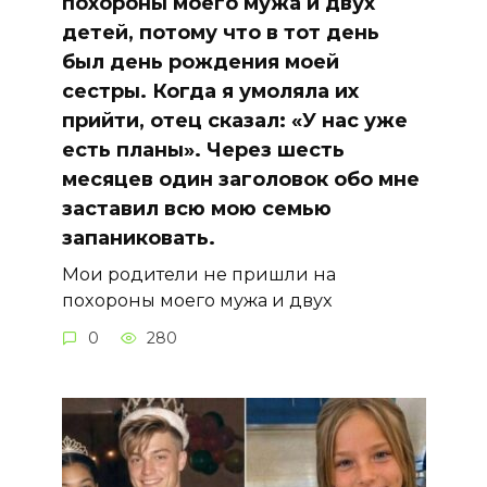
похороны моего мужа и двух
детей, потому что в тот день
был день рождения моей
сестры. Когда я умоляла их
прийти, отец сказал: «У нас уже
есть планы». Через шесть
месяцев один заголовок обо мне
заставил всю мою семью
запаниковать.
Мои родители не пришли на
похороны моего мужа и двух
0
280