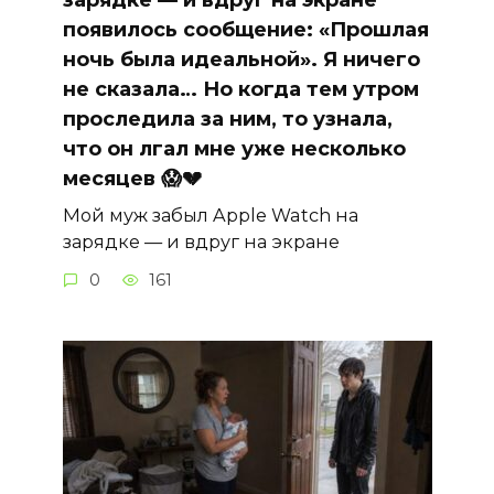
появилось сообщение: «Прошлая
ночь была идеальной». Я ничего
не сказала… Но когда тем утром
проследила за ним, то узнала,
что он лгал мне уже несколько
месяцев 😱💔
Мой муж забыл Apple Watch на
зарядке — и вдруг на экране
0
161