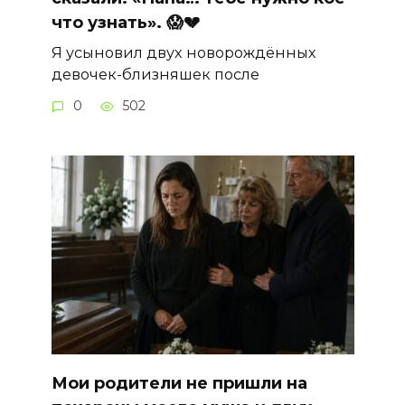
что узнать». 😱💔
Я усыновил двух новорождённых
девочек-близняшек после
0
502
Мои родители не пришли на