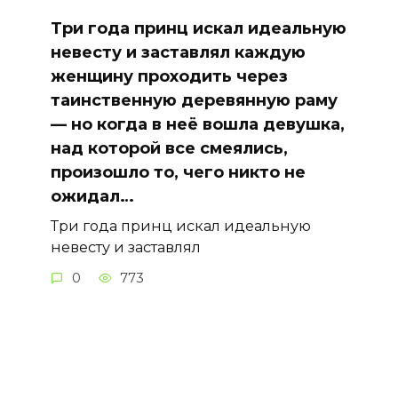
Три года принц искал идеальную
невесту и заставлял каждую
женщину проходить через
таинственную деревянную раму
— но когда в неё вошла девушка,
над которой все смеялись,
произошло то, чего никто не
ожидал…
Три года принц искал идеальную
невесту и заставлял
0
773