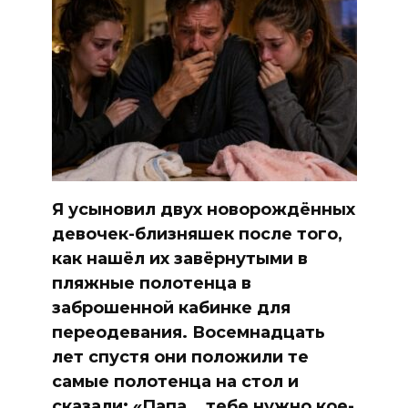
Я усыновил двух новорождённых
девочек-близняшек после того,
как нашёл их завёрнутыми в
пляжные полотенца в
заброшенной кабинке для
переодевания. Восемнадцать
лет спустя они положили те
самые полотенца на стол и
сказали: «Папа… тебе нужно кое-