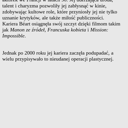
talent i charyzma pozwoliły jej zabłysnąć w kinie,
zdobywając kultowe role, które przyniosły jej nie tylko
uznanie krytyków, ale także miłość publiczności.
Kariera Béart osiągnęła swój szczyt dzięki filmom takim
jak
Manon ze źródeł
,
Francuska kobieta
i
Mission:
Impossible
.
Jednak po 2000 roku jej kariera zaczęła podupadać, a
wielu przypisywało to nieudanej operacji plastycznej.