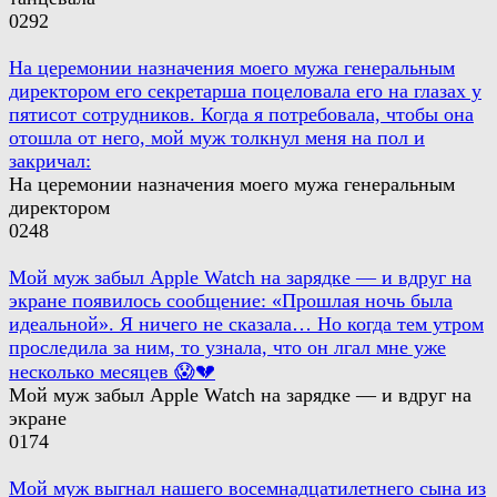
0
292
На церемонии назначения моего мужа генеральным
директором его секретарша поцеловала его на глазах у
пятисот сотрудников. Когда я потребовала, чтобы она
отошла от него, мой муж толкнул меня на пол и
закричал:
На церемонии назначения моего мужа генеральным
директором
0
248
Мой муж забыл Apple Watch на зарядке — и вдруг на
экране появилось сообщение: «Прошлая ночь была
идеальной». Я ничего не сказала… Но когда тем утром
проследила за ним, то узнала, что он лгал мне уже
несколько месяцев 😱💔
Мой муж забыл Apple Watch на зарядке — и вдруг на
экране
0
174
Мой муж выгнал нашего восемнадцатилетнего сына из