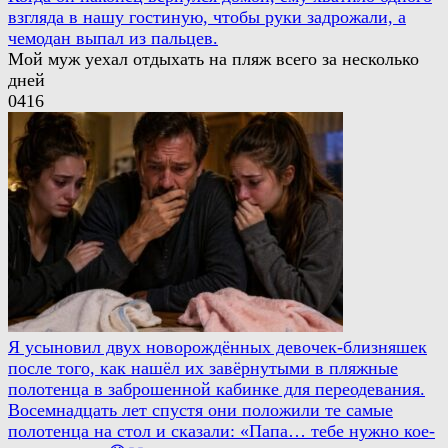
взгляда в нашу гостиную, чтобы руки задрожали, а
чемодан выпал из пальцев.
Мой муж уехал отдыхать на пляж всего за несколько
дней
0
416
Я усыновил двух новорождённых девочек-близняшек
после того, как нашёл их завёрнутыми в пляжные
полотенца в заброшенной кабинке для переодевания.
Восемнадцать лет спустя они положили те самые
полотенца на стол и сказали: «Папа… тебе нужно кое-