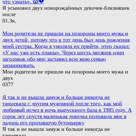
что узнать». 😱💔
Я усыновил двух новорождённых девочек-близняшек
после
0
1.3к.
Мои родители не пришли на похороны моего мужа и
двух детей, потому что в тот день был день рождения
моей сестры. Когда я умоляла их прийти, отец сказал:
«У нас уже есть планы». Через шесть месяцев один
заголовок обо мне заставил всю мою семью
запаниковать.
Мои родители не пришли на похороны моего мужа и
двух
0
377
Я так и не вышла замуж и больше никогда не
танцевала с другим мужчиной после того, как мой
любимый исчез в ночь выпускного бала в 1985 году. А
сорок лет спустя маленькая девочка положила мне в
ладонь его пропавшую бутоньерку
Я так и не вышла замуж и больше никогда не
танцевала