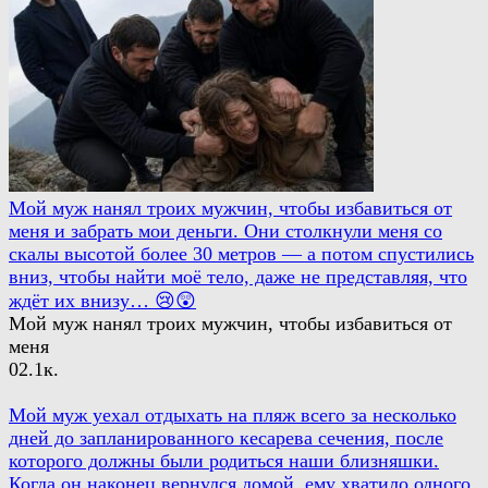
Мой муж нанял троих мужчин, чтобы избавиться от
меня и забрать мои деньги. Они столкнули меня со
скалы высотой более 30 метров — а потом спустились
вниз, чтобы найти моё тело, даже не представляя, что
ждёт их внизу… 😢😲
Мой муж нанял троих мужчин, чтобы избавиться от
меня
0
2.1к.
Мой муж уехал отдыхать на пляж всего за несколько
дней до запланированного кесарева сечения, после
которого должны были родиться наши близняшки.
Когда он наконец вернулся домой, ему хватило одного