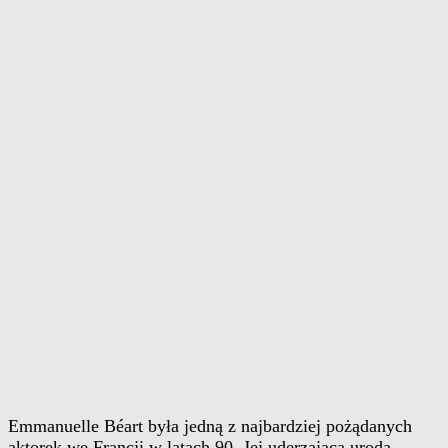
Emmanuelle Béart była jedną z najbardziej pożądanych
aktorek we Francji w latach 90. Jej uderzająca uroda,