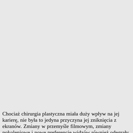
Chociaż chirurgia plastyczna miała duży wpływ na jej
karierę, nie była to jedyna przyczyna jej zniknięcia z
ekranów. Zmiany w przemyśle filmowym, zmiany
pokoleniowe i nowe preferencje widzów również odegrały