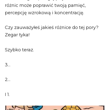
różnic może poprawić twoją pamięć,
percepcję wzrokową i koncentrację.
Czy zauważyłeś jakieś różnice do tej pory?
Zegar tyka!
Szybko teraz.
3…
2…
I 1.