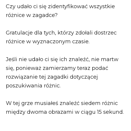
Czy udało ci się zidentyfikować wszystkie
różnice w zagadce?
Gratulacje dla tych, którzy zdołali dostrzec
różnice w wyznaczonym czasie.
Jeśli nie udało ci się ich znaleźć, nie martw
się, ponieważ zamierzamy teraz podać
rozwiązanie tej zagadki dotyczącej
poszukiwania różnic.
W tej grze musiałeś znaleźć siedem różnic
między dwoma obrazami w ciągu 15 sekund.