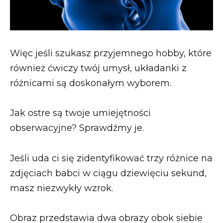
Więc jeśli szukasz przyjemnego hobby, które
również ćwiczy twój umysł, układanki z
różnicami są doskonałym wyborem.
Jak ostre są twoje umiejętności
obserwacyjne? Sprawdźmy je.
Jeśli uda ci się zidentyfikować trzy różnice na
zdjęciach babci w ciągu dziewięciu sekund,
masz niezwykły wzrok.
Obraz przedstawia dwa obrazy obok siebie