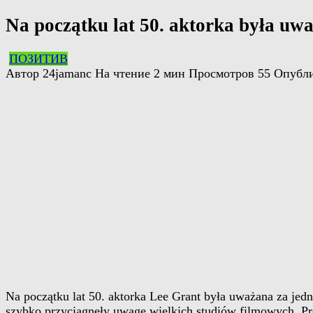
Na początku lat 50. aktorka była uwa
ПОЗИТИВ
Автор
24jamanc
На чтение
2 мин
Просмотров
55
Опубл
Na początku lat 50. aktorka Lee Grant była uważana za jedn
szybko przyciągnęły uwagę wielkich studiów filmowych. Prod