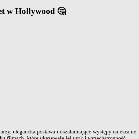
iet w Hollywood 🤔
warzy, elegancka postawa i oszałamiające występy na ekranie
ku filmach, które ukazywały jej urok i wszechstronność.