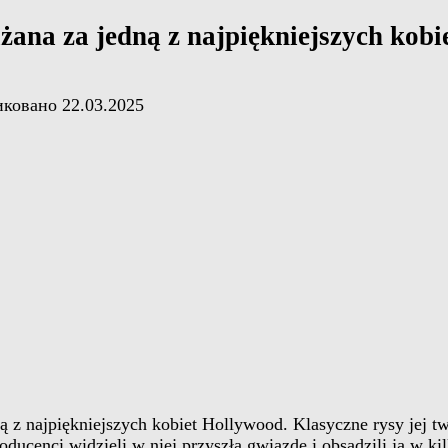
żana za jedną z najpiękniejszych kob
иковано
22.03.2025
ą z najpiękniejszych kobiet Hollywood. Klasyczne rysy jej t
ucenci widzieli w niej przyszłą gwiazdę i obsadzili ją w kil