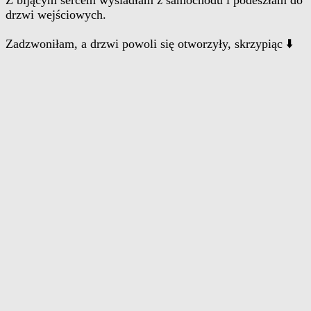
Z bijącym sercem wysiadłam z samochodu i podeszłam do
drzwi wejściowych.
Zadzwoniłam, a drzwi powoli się otworzyły, skrzypiąc ⬇️