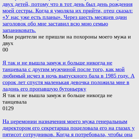
двух детей, потому что в тот день был день рождения
моей сестры. Когда я умоляла их прийти, отец сказал:
«У нас уже есть планы». Через шесть месяцев один
заголовок обо мне заставил всю мою семью
запаниковать.
Мои родители не пришли на похороны моего мужа и
двух
0
0
Я так и не вышла замуж и больше никогда не
танцевала с другим мужчиной после того, как мой
любимый исчез в ночь выпускного бала в 1985 году. А
сорок лет спустя маленькая девочка положила мне в
ладонь его пропавшую бутоньерку
Я так и не вышла замуж и больше никогда не
танцевала
0
129
На церемонии назначения моего мужа генеральным
директором его секретарша поцеловала его на глазах у
пятисот сотрудников. Когда я потребовала, чтобы она