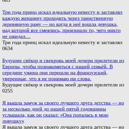
0
85
Три года принц искал идеальную невесту и заставлял
каждую женщину проходить через таинственную
деревянную раму — но когда в неё вошла девушка,
над которой все смеялись, произошло то, чего никто
не ожидал…
Три года принц искал идеальную невесту и заставлял
0
634
Будущие свёкор и свекровь моей дочери прилетели из
Европы, чтобы познакомиться с нашей семьёй. В
середине ужина они перешли на французский,
уверенные, что я не понимаю ни слова.
Будущие свёкор и свекровь моей дочери прилетели из
0
255
Я вышла замуж за своего лучшего друга детства — но
за несколько дней до нашей пятой годовщины
услышала, как он сказал: «Она попалась в мою
ловушку»
Я вышла замуж за своего лучшего друга детства — но