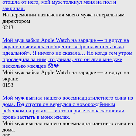
отошла от него, мой муж толкнул меня на пол и
закричал:
На церемонии назначения моего мужа генеральным
директором
0
213
Мой муж забыл Apple Watch на зарядке — и вдруг на
экране появилось сообщение: «Прошлая ночь была
идеальной». Я ничего не сказала… Но когда тем утром
проследила за ним, то узнала, что он лгал мне уже
несколько месяцев 😱💔
Мой муж забыл Apple Watch на зарядке — и вдруг на
экране
0
153
Мой муж выгнал нашего восемнадцатилетнего сына из
дома. Год спустя он вернулся с новорождённым
ребёнком на руках — и его первые слова заставили
кровь застыть в моих жилах.
Мой муж выгнал нашего восемнадцатилетнего сына из
дома.