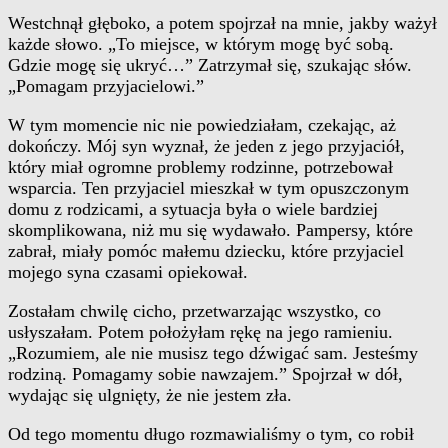
Westchnął głęboko, a potem spojrzał na mnie, jakby ważył
każde słowo. „To miejsce, w którym mogę być sobą.
Gdzie mogę się ukryć…” Zatrzymał się, szukając słów.
„Pomagam przyjacielowi.”
W tym momencie nic nie powiedziałam, czekając, aż
dokończy. Mój syn wyznał, że jeden z jego przyjaciół,
który miał ogromne problemy rodzinne, potrzebował
wsparcia. Ten przyjaciel mieszkał w tym opuszczonym
domu z rodzicami, a sytuacja była o wiele bardziej
skomplikowana, niż mu się wydawało. Pampersy, które
zabrał, miały pomóc małemu dziecku, które przyjaciel
mojego syna czasami opiekował.
Zostałam chwilę cicho, przetwarzając wszystko, co
usłyszałam. Potem położyłam rękę na jego ramieniu.
„Rozumiem, ale nie musisz tego dźwigać sam. Jesteśmy
rodziną. Pomagamy sobie nawzajem.” Spojrzał w dół,
wydając się ulgnięty, że nie jestem zła.
Od tego momentu długo rozmawialiśmy o tym, co robił