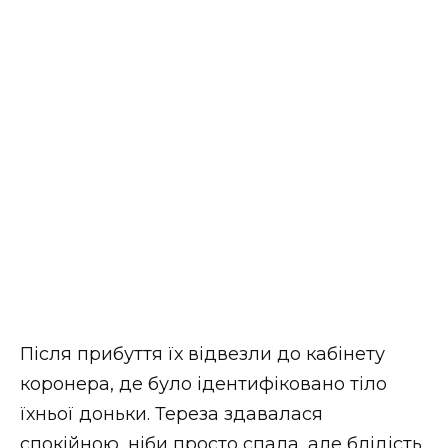
Після прибуття їх відвезли до кабінету
коронера, де було ідентифіковано тіло
їхньої доньки. Тереза ​​здавалася
спокійною, ніби просто спала, але блідість