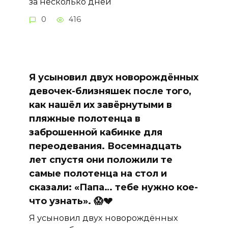
за несколько дней
0
416
Я усыновил двух новорождённых
девочек-близняшек после того,
как нашёл их завёрнутыми в
пляжные полотенца в
заброшенной кабинке для
переодевания. Восемнадцать
лет спустя они положили те
самые полотенца на стол и
сказали: «Папа… тебе нужно кое-
что узнать». 😱💔
Я усыновил двух новорождённых