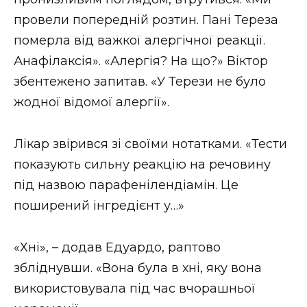
провели попередній розтин. Пані Тереза ​​
померла від важкої алергічної реакції.
Анафілаксія». «Алергія? На що?» Віктор
збентежено запитав. «У Терези не було
жодної відомої алергії».
Лікар звірився зі своїми нотатками. «Тести
показують сильну реакцію на речовину
під назвою парафенілендіамін. Це
поширений інгредієнт у…»
«Хні», – додав Едуардо, раптово
збліднувши. «Вона була в хні, яку вона
використовувала під час вчорашньої