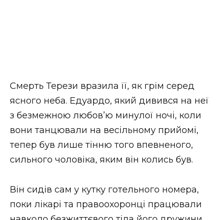
Смерть Терези вразила її, як грім серед
ясного неба. Едуардо, який дивився на неї
з безмежною любов’ю минулої ночі, коли
вони танцювали на весільному прийомі,
тепер був лише тінню того впевненого,
сильного чоловіка, яким він колись був.
Він сидів сам у кутку готельного номера,
поки лікарі та правоохоронці працювали
навколо безжиттєвого тіла його дружини.