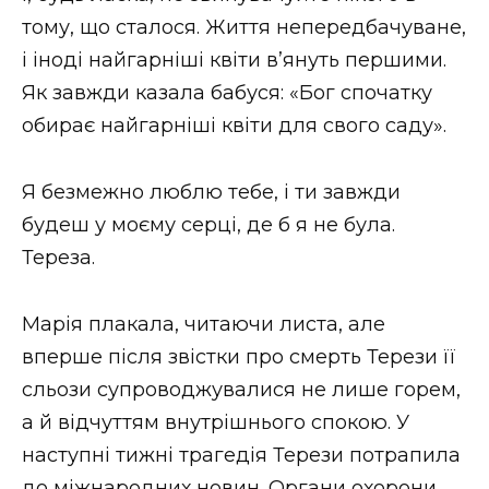
тому, що сталося. Життя непередбачуване,
і іноді найгарніші квіти в’януть першими.
Як завжди казала бабуся: «Бог спочатку
обирає найгарніші квіти для свого саду».
Я безмежно люблю тебе, і ти завжди
будеш у моєму серці, де б я не була.
Тереза.
Марія плакала, читаючи листа, але
вперше після звістки про смерть Терези її
сльози супроводжувалися не лише горем,
а й відчуттям внутрішнього спокою. У
наступні тижні трагедія Терези потрапила
до міжнародних новин. Органи охорони