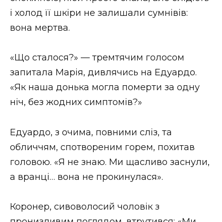
і холод її шкіри не залишали сумнівів:
вона мертва.
«Що сталося?» — тремтячим голосом
запитала Марія, дивлячись на Едуардо.
«Як наша донька могла померти за одну
ніч, без жодних симптомів?»
Едуардо, з очима, повними сліз, та
обличчям, спотвореним горем, похитав
головою. «Я не знаю. Ми щасливо заснули,
а вранці… вона не прокинулася».
Коронер, сивоволосий чоловік з
пронизливим поглядом, втрутився: «Ми