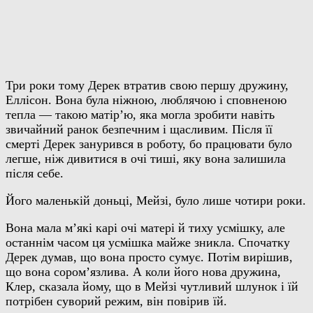
Три роки тому Дерек втратив свою першу дружину,
Еллісон. Вона була ніжною, люблячою і сповненою
тепла — такою матір’ю, яка могла зробити навіть
звичайний ранок безпечним і щасливим. Після її
смерті Дерек занурився в роботу, бо працювати було
легше, ніж дивитися в очі тиші, яку вона залишила
після себе.
Його маленькій доньці, Мейзі, було лише чотири роки.
Вона мала м’які карі очі матері й тиху усмішку, але
останнім часом ця усмішка майже зникла. Спочатку
Дерек думав, що вона просто сумує. Потім вирішив,
що вона сором’язлива. А коли його нова дружина,
Клер, сказала йому, що в Мейзі чутливий шлунок і їй
потрібен суворий режим, він повірив їй.