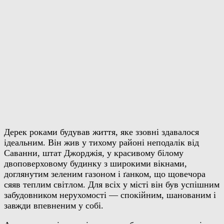
Дерек роками будував життя, яке ззовні здавалося
ідеальним. Він жив у тихому районі неподалік від
Саванни, штат Джорджія, у красивому білому
двоповерховому будинку з широкими вікнами,
доглянутим зеленим газоном і ґанком, що щовечора
сяяв теплим світлом. Для всіх у місті він був успішним
забудовником нерухомості — спокійним, шанованим і
завжди впевненим у собі.