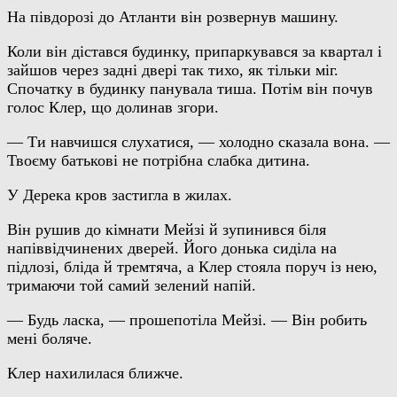
На півдорозі до Атланти він розвернув машину.
Коли він дістався будинку, припаркувався за квартал і
зайшов через задні двері так тихо, як тільки міг.
Спочатку в будинку панувала тиша. Потім він почув
голос Клер, що долинав згори.
— Ти навчишся слухатися, — холодно сказала вона. —
Твоєму батькові не потрібна слабка дитина.
У Дерека кров застигла в жилах.
Він рушив до кімнати Мейзі й зупинився біля
напіввідчинених дверей. Його донька сиділа на
підлозі, бліда й тремтяча, а Клер стояла поруч із нею,
тримаючи той самий зелений напій.
— Будь ласка, — прошепотіла Мейзі. — Він робить
мені боляче.
Клер нахилилася ближче.