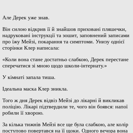
Але Дерек уже знав.
Він силою відкрив її й знайшов приховані пляшечки,
надруковані інструкції та зошит, заповнений записами
про їжу Мейзі, покарання та симптоми. Унизу однієї
сторінки Клер написала:
«Коли вона стане достатньо слабкою, Дерек перестане
сперечатися зі мною щодо школи-інтернату.»
У кімнаті запала тиша.
Ідеальна маска Клер зникла.
Того ж дня Дерек відвіз Мейзі до лікарні й викликав
поліцію. Лікарі підтвердили те, чого він боявся: напої
робили її хворою.
За кілька тижнів Мейзі все ще була слабкою, але колір
поступово повертався на її щоки. Одного вечора вона