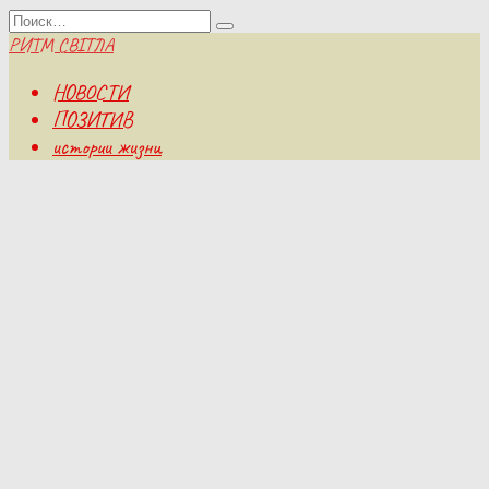
Перейти
Search
к
for:
РИТМ СВІТЛА
содержанию
НОВОСТИ
ПОЗИТИВ
истории жизни