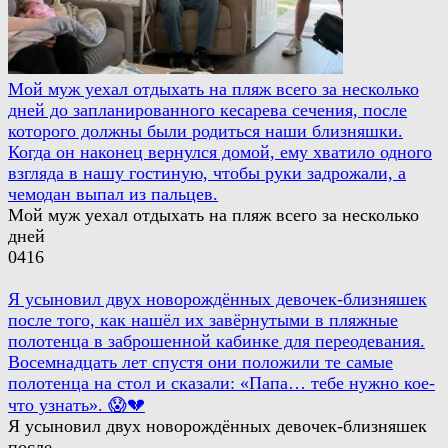
Мой муж уехал отдыхать на пляж всего за несколько
дней до запланированного кесарева сечения, после
которого должны были родиться наши близняшки.
Когда он наконец вернулся домой, ему хватило одного
взгляда в нашу гостиную, чтобы руки задрожали, а
чемодан выпал из пальцев.
Мой муж уехал отдыхать на пляж всего за несколько
дней
0
416
Я усыновил двух новорождённых девочек-близняшек
после того, как нашёл их завёрнутыми в пляжные
полотенца в заброшенной кабинке для переодевания.
Восемнадцать лет спустя они положили те самые
полотенца на стол и сказали: «Папа… тебе нужно кое-
что узнать». 😱💔
Я усыновил двух новорождённых девочек-близняшек
после