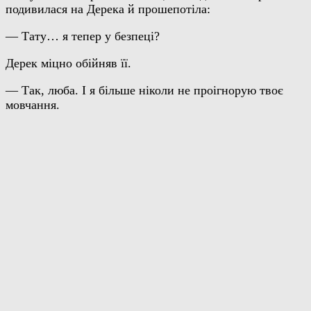
подивилася на Дерека й прошепотіла:
— Тату… я тепер у безпеці?
Дерек міцно обійняв її.
— Так, люба. І я більше ніколи не проігнорую твоє
мовчання.