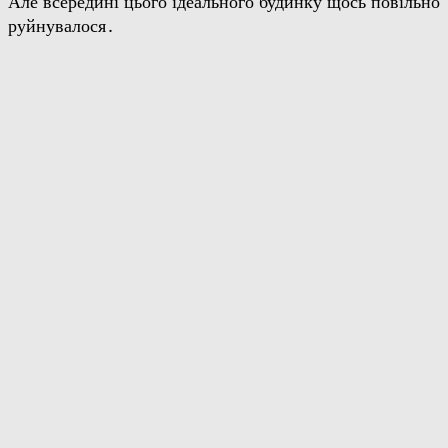
Але всередині цього ідеального будинку щось повільно
руйнувалося․