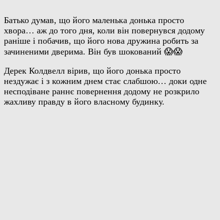
Батько думав, що його маленька донька просто
хвора… аж до того дня, коли він повернувся додому
раніше і побачив, що його нова дружина робить за
зачиненими дверима. Він був шокований 😱😱
Дерек Колдвелл вірив, що його донька просто
нездужає і з кожним днем стає слабшою… доки одне
несподіване раннє повернення додому не розкрило
жахливу правду в його власному будинку.