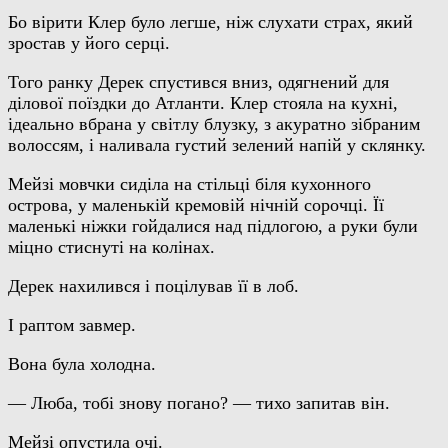
Бо вірити Клер було легше, ніж слухати страх, який
зростав у його серці.
Того ранку Дерек спустився вниз, одягнений для
ділової поїздки до Атланти. Клер стояла на кухні,
ідеально вбрана у світлу блузку, з акуратно зібраним
волоссям, і наливала густий зелений напій у склянку.
Мейзі мовчки сиділа на стільці біля кухонного
острова, у маленькій кремовій нічній сорочці. Її
маленькі ніжки гойдалися над підлогою, а руки були
міцно стиснуті на колінах.
Дерек нахилився і поцілував її в лоб.
І раптом завмер.
Вона була холодна.
— Люба, тобі знову погано? — тихо запитав він.
Мейзі опустила очі.