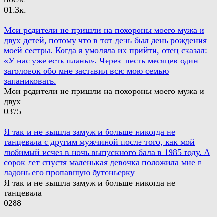
0
1.3к.
Мои родители не пришли на похороны моего мужа и
двух детей, потому что в тот день был день рождения
моей сестры. Когда я умоляла их прийти, отец сказал:
«У нас уже есть планы». Через шесть месяцев один
заголовок обо мне заставил всю мою семью
запаниковать.
Мои родители не пришли на похороны моего мужа и
двух
0
375
Я так и не вышла замуж и больше никогда не
танцевала с другим мужчиной после того, как мой
любимый исчез в ночь выпускного бала в 1985 году. А
сорок лет спустя маленькая девочка положила мне в
ладонь его пропавшую бутоньерку
Я так и не вышла замуж и больше никогда не
танцевала
0
288