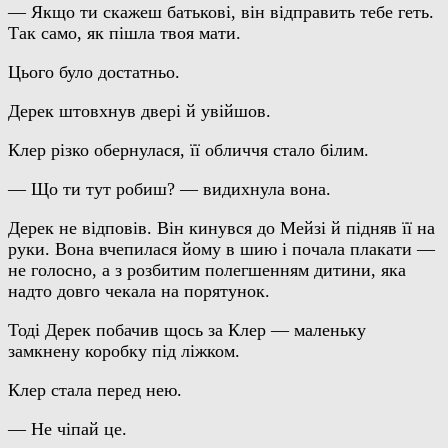
— Якщо ти скажеш батькові, він відправить тебе геть.
Так само, як пішла твоя мати.
Цього було достатньо.
Дерек штовхнув двері й увійшов.
Клер різко обернулася, її обличчя стало білим.
— Що ти тут робиш? — видихнула вона.
Дерек не відповів. Він кинувся до Мейзі й підняв її на
руки. Вона вчепилася йому в шию і почала плакати —
не голосно, а з розбитим полегшенням дитини, яка
надто довго чекала на порятунок.
Тоді Дерек побачив щось за Клер — маленьку
замкнену коробку під ліжком.
Клер стала перед нею.
— Не чіпай це.