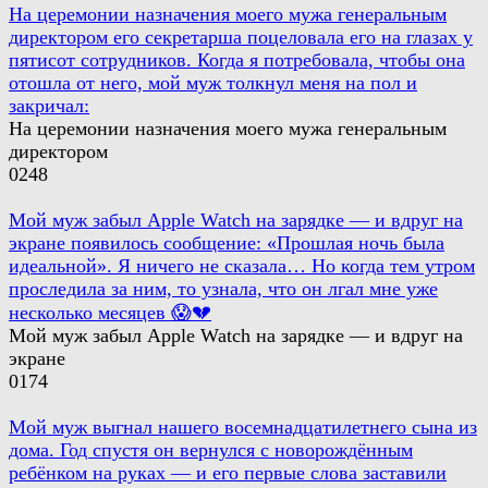
На церемонии назначения моего мужа генеральным
директором его секретарша поцеловала его на глазах у
пятисот сотрудников. Когда я потребовала, чтобы она
отошла от него, мой муж толкнул меня на пол и
закричал:
На церемонии назначения моего мужа генеральным
директором
0
248
Мой муж забыл Apple Watch на зарядке — и вдруг на
экране появилось сообщение: «Прошлая ночь была
идеальной». Я ничего не сказала… Но когда тем утром
проследила за ним, то узнала, что он лгал мне уже
несколько месяцев 😱💔
Мой муж забыл Apple Watch на зарядке — и вдруг на
экране
0
174
Мой муж выгнал нашего восемнадцатилетнего сына из
дома. Год спустя он вернулся с новорождённым
ребёнком на руках — и его первые слова заставили