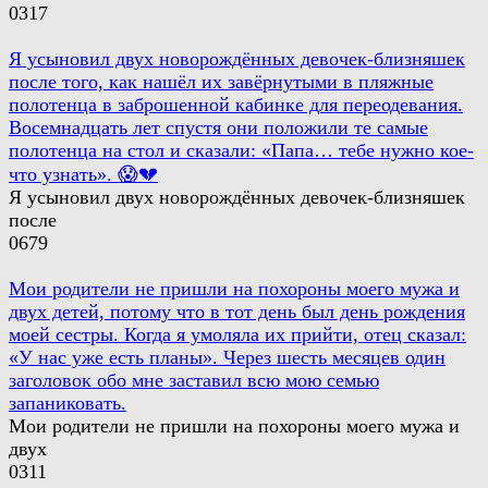
0
317
Я усыновил двух новорождённых девочек-близняшек
после того, как нашёл их завёрнутыми в пляжные
полотенца в заброшенной кабинке для переодевания.
Восемнадцать лет спустя они положили те самые
полотенца на стол и сказали: «Папа… тебе нужно кое-
что узнать». 😱💔
Я усыновил двух новорождённых девочек-близняшек
после
0
679
Мои родители не пришли на похороны моего мужа и
двух детей, потому что в тот день был день рождения
моей сестры. Когда я умоляла их прийти, отец сказал:
«У нас уже есть планы». Через шесть месяцев один
заголовок обо мне заставил всю мою семью
запаниковать.
Мои родители не пришли на похороны моего мужа и
двух
0
311