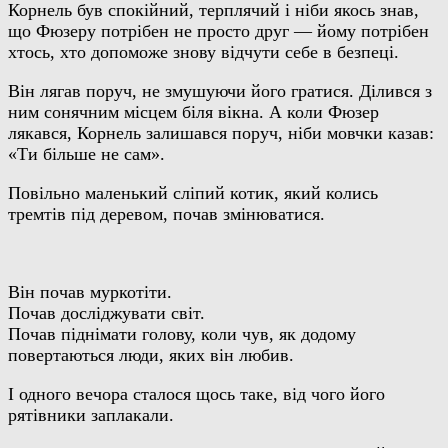
Корнель був спокійний, терплячий і ніби якось знав,
що Фюзеру потрібен не просто друг — йому потрібен
хтось, хто допоможе знову відчути себе в безпеці.
Він лягав поруч, не змушуючи його гратися. Ділився з
ним сонячним місцем біля вікна. А коли Фюзер
лякався, Корнель залишався поруч, ніби мовчки казав:
«Ти більше не сам».
Повільно маленький сліпий котик, який колись
тремтів під деревом, почав змінюватися.
Він почав муркотіти.
Почав досліджувати світ.
Почав піднімати голову, коли чув, як додому
повертаються люди, яких він любив.
І одного вечора сталося щось таке, від чого його
рятівники заплакали.