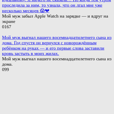
проследила за ним, то узнала, что он лгал мне уже
несколько месяцев 😱💔
Мой муж забыл Apple Watch на зарядке — и вдруг на
экране
0
167
Мой муж выгнал нашего восемнадцатилетнего сына из
дома. Год спустя он вернулся с новорождённым
ребёнком на руках — и его первые слова заставили
кровь застыть в моих жилах.
Мой муж выгнал нашего восемнадцатилетнего сына из
дома.
0
99