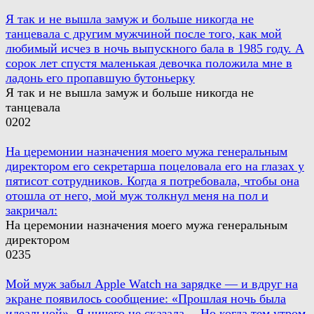
Я так и не вышла замуж и больше никогда не
танцевала с другим мужчиной после того, как мой
любимый исчез в ночь выпускного бала в 1985 году. А
сорок лет спустя маленькая девочка положила мне в
ладонь его пропавшую бутоньерку
Я так и не вышла замуж и больше никогда не
танцевала
0
202
На церемонии назначения моего мужа генеральным
директором его секретарша поцеловала его на глазах у
пятисот сотрудников. Когда я потребовала, чтобы она
отошла от него, мой муж толкнул меня на пол и
закричал:
На церемонии назначения моего мужа генеральным
директором
0
235
Мой муж забыл Apple Watch на зарядке — и вдруг на
экране появилось сообщение: «Прошлая ночь была
идеальной». Я ничего не сказала… Но когда тем утром