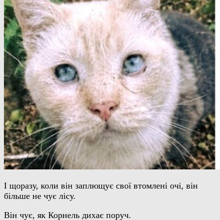
І щоразу, коли він заплющує свої втомлені очі, він
більше не чує лісу.
Він чує, як Корнель дихає поруч.