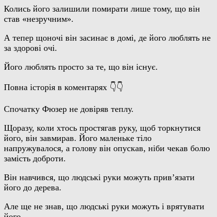
Колись його залишили помирати лише тому, що він
став «незручним».
А тепер щоночі він засинає в домі, де його люблять не
за здорові очі.
Його люблять просто за те, що він існує.
Повна історія в коментарях 👇👇
Спочатку Фюзер не довіряв теплу.
Щоразу, коли хтось простягав руку, щоб торкнутися
його, він завмирав. Його маленьке тіло
напружувалося, а голову він опускав, ніби чекав болю
замість доброти.
Він навчився, що людські руки можуть прив’язати
його до дерева.
Але ще не знав, що людські руки можуть і врятувати
його.