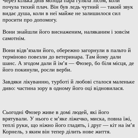
Через кілька днів молода пара гуляла лісом, коли
почула тихий плач. Він був ледь чутний — такий звук
видає душа, коли в неї майже не залишилося сил
просити про допомогу.
Вони знайшли його виснаженим, наляканим і зовсім
самотнім.
Вони відв’язали його, обережно загорнули в пальто й
терміново повезли до ветеринара. Там йому дали
шанс. А згодом дали й ім’я — Фюзер, бо біля місця, де
його покинули, росли верби.
Завдяки лікуванню, турботі й любові сталося маленьке
диво: частина зору в одному його оці відновилася.
Сьогодні Фюзер живе в домі людей, які його
врятували. У нього є м’яке ліжечко, миска, повна їжі,
теплі руки, що ніжно його гладять, і друг — кіт на ім’я
Корнель, з яким він тепер ділить нове життя.