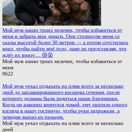
Мой муж нанял троих мужчин, чтобы избавиться от
меня и забрать мои деньги. Они столкнули меня со
скалы высотой более 30 метров — а потом спустились
вниз, чтобы найти моё тело, даже не представляя, что
ждёт их внизу… 😢😲
Мой муж нанял троих мужчин, чтобы избавиться от
меня
0
622
Мой муж уехал отдыхать на пляж всего за несколько
дней до запланированного кесарева сечения, после
которого должны были родиться наши близняшки.
Когда он наконец вернулся домой, ему хватило одного
взгляда в нашу гостиную, чтобы руки задрожали, а
чемодан выпал из пальцев.
Мой муж уехал отдыхать на пляж всего за несколько
дней