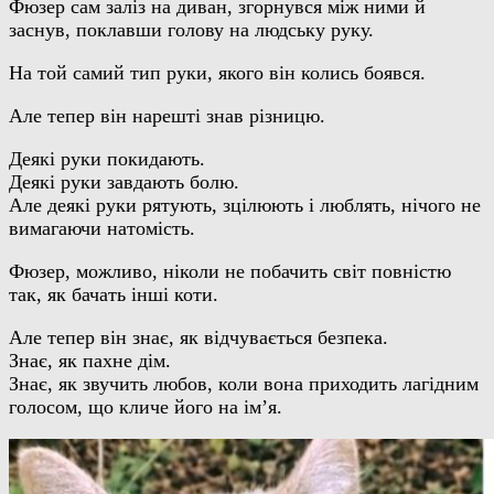
Фюзер сам заліз на диван, згорнувся між ними й
заснув, поклавши голову на людську руку.
На той самий тип руки, якого він колись боявся.
Але тепер він нарешті знав різницю.
Деякі руки покидають.
Деякі руки завдають болю.
Але деякі руки рятують, зцілюють і люблять, нічого не
вимагаючи натомість.
Фюзер, можливо, ніколи не побачить світ повністю
так, як бачать інші коти.
Але тепер він знає, як відчувається безпека.
Знає, як пахне дім.
Знає, як звучить любов, коли вона приходить лагідним
голосом, що кличе його на ім’я.