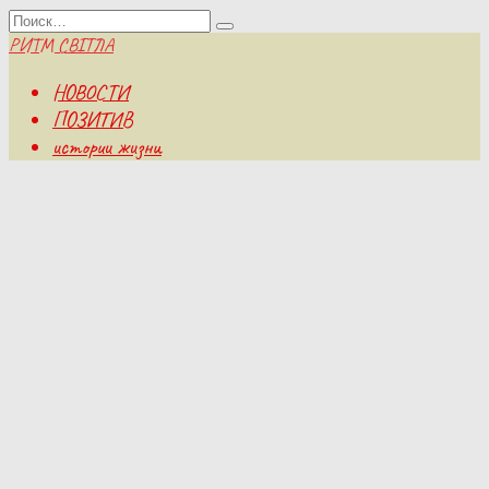
Перейти
Search
к
for:
РИТМ СВІТЛА
содержанию
НОВОСТИ
ПОЗИТИВ
истории жизни