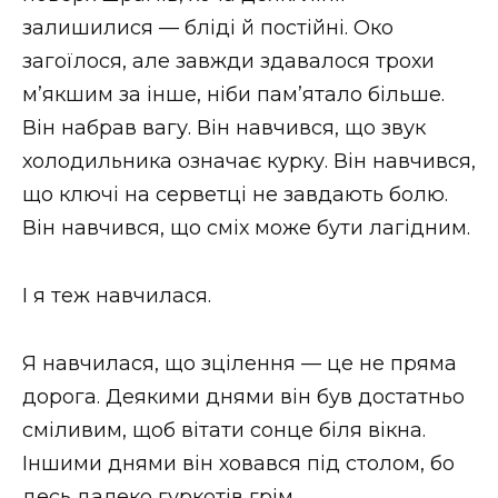
залишилися — бліді й постійні. Око
загоїлося, але завжди здавалося трохи
м’якшим за інше, ніби пам’ятало більше.
Він набрав вагу. Він навчився, що звук
холодильника означає курку. Він навчився,
що ключі на серветці не завдають болю.
Він навчився, що сміх може бути лагідним.
І я теж навчилася.
Я навчилася, що зцілення — це не пряма
дорога. Деякими днями він був достатньо
сміливим, щоб вітати сонце біля вікна.
Іншими днями він ховався під столом, бо
десь далеко гуркотів грім.