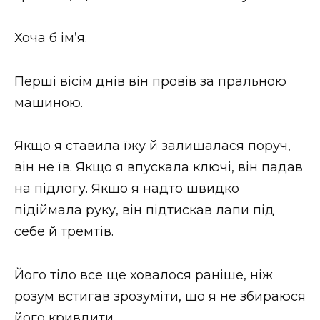
Хоча б ім’я.
Перші вісім днів він провів за пральною
машиною.
Якщо я ставила їжу й залишалася поруч,
він не їв. Якщо я впускала ключі, він падав
на підлогу. Якщо я надто швидко
підіймала руку, він підтискав лапи під
себе й тремтів.
Його тіло все ще ховалося раніше, ніж
розум встигав зрозуміти, що я не збираюся
його кривдити.