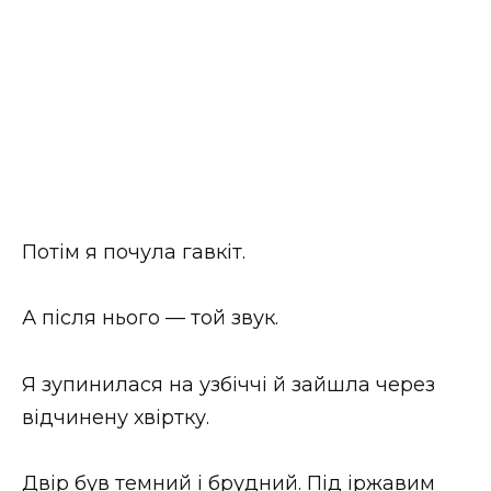
Потім я почула гавкіт.
А після нього — той звук.
Я зупинилася на узбіччі й зайшла через
відчинену хвіртку.
Двір був темний і брудний. Під іржавим