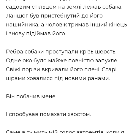
садовим стільцем на землі лежав собака.
Ланцюг був пристебнутий до його
нашийника, а чоловік тримав інший кінець
і знову підіймав його.
Ребра собаки проступали крізь шерсть.
Одне око було майже повністю запухле.
Свіжі порізи вкривали його плечі. Старі
шрами ховалися під новими ранами.
Він побачив мене.
І спробував помахати хвостом.
Саме в ту мить мій голос затремтів, коли я