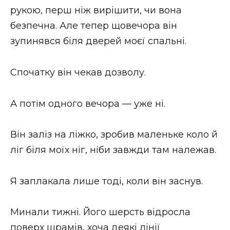
рукою, перш ніж вирішити, чи вона
безпечна. Але тепер щовечора він
зупинявся біля дверей моєї спальні.
Спочатку він чекав дозволу.
А потім одного вечора — уже ні.
Він заліз на ліжко, зробив маленьке коло й
ліг біля моїх ніг, ніби завжди там належав.
Я заплакала лише тоді, коли він заснув.
Минали тижні. Його шерсть відросла
поверх шрамів, хоча деякі лінії