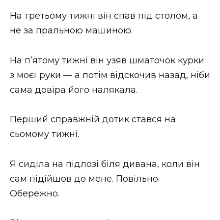
На третьому тижні він спав під столом, а
не за пральною машиною.
На п’ятому тижні він узяв шматочок курки
з моєї руки — а потім відскочив назад, ніби
сама довіра його налякала.
Перший справжній дотик стався на
сьомому тижні.
Я сиділа на підлозі біля дивана, коли він
сам підійшов до мене. Повільно.
Обережно.