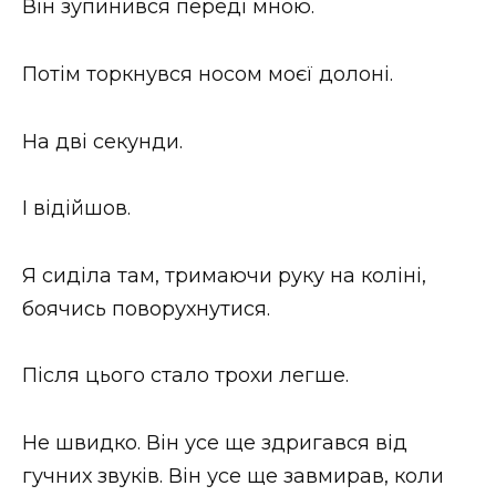
Він зупинився переді мною.
Потім торкнувся носом моєї долоні.
На дві секунди.
І відійшов.
Я сиділа там, тримаючи руку на коліні,
боячись поворухнутися.
Після цього стало трохи легше.
Не швидко. Він усе ще здригався від
гучних звуків. Він усе ще завмирав, коли