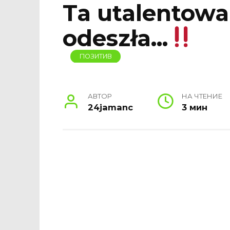
Ta utalentow
odeszła…
ПОЗИТИВ
АВТОР
НА ЧТЕНИЕ
24jamanc
3 мин