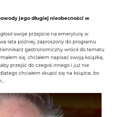
powody jego długiej nieobecności w
głosił swoje przejście na emeryturę w
a lata później, zaproszony do programu
ziennikarz gastronomiczny wrócił do tematu
zymałem się, chciałem napisać swoją książkę,
aby przejść do czegoś innego i już nie
latego chciałem skupić się na książce, bo
m…