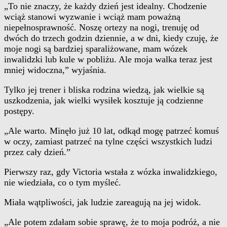
„To nie znaczy, że każdy dzień jest idealny. Chodzenie
wciąż stanowi wyzwanie i wciąż mam poważną
niepełnosprawność. Noszę ortezy na nogi, trenuję od
dwóch do trzech godzin dziennie, a w dni, kiedy czuję, że
moje nogi są bardziej sparaliżowane, mam wózek
inwalidzki lub kule w pobliżu. Ale moja walka teraz jest
mniej widoczna,” wyjaśnia.
Tylko jej trener i bliska rodzina wiedzą, jak wielkie są
uszkodzenia, jak wielki wysiłek kosztuje ją codzienne
postępy.
„Ale warto. Minęło już 10 lat, odkąd mogę patrzeć komuś
w oczy, zamiast patrzeć na tylne części wszystkich ludzi
przez cały dzień.”
Pierwszy raz, gdy Victoria wstała z wózka inwalidzkiego,
nie wiedziała, co o tym myśleć.
Miała wątpliwości, jak ludzie zareagują na jej widok.
„Ale potem zdałam sobie sprawę, że to moja podróż, a nie