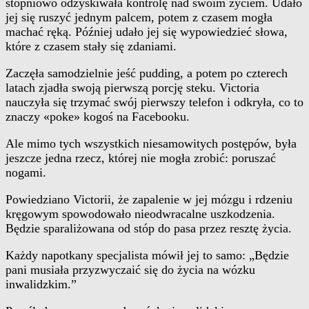
stopniowo odzyskiwała kontrolę nad swoim życiem. Udało
jej się ruszyć jednym palcem, potem z czasem mogła
machać ręką. Później udało jej się wypowiedzieć słowa,
które z czasem stały się zdaniami.
Zaczęła samodzielnie jeść pudding, a potem po czterech
latach zjadła swoją pierwszą porcję steku. Victoria
nauczyła się trzymać swój pierwszy telefon i odkryła, co to
znaczy «poke» kogoś na Facebooku.
Ale mimo tych wszystkich niesamowitych postępów, była
jeszcze jedna rzecz, której nie mogła zrobić: poruszać
nogami.
Powiedziano Victorii, że zapalenie w jej mózgu i rdzeniu
kręgowym spowodowało nieodwracalne uszkodzenia.
Będzie sparaliżowana od stóp do pasa przez resztę życia.
Każdy napotkany specjalista mówił jej to samo: „Będzie
pani musiała przyzwyczaić się do życia na wózku
inwalidzkim.”