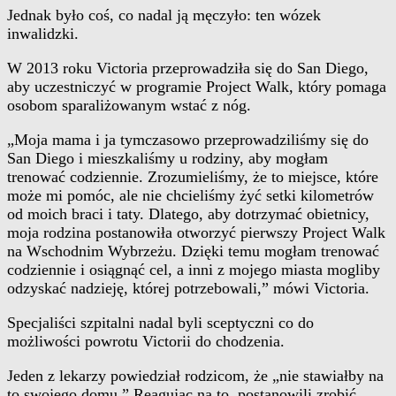
Jednak było coś, co nadal ją męczyło: ten wózek
inwalidzki.
W 2013 roku Victoria przeprowadziła się do San Diego,
aby uczestniczyć w programie Project Walk, który pomaga
osobom sparaliżowanym wstać z nóg.
„Moja mama i ja tymczasowo przeprowadziliśmy się do
San Diego i mieszkaliśmy u rodziny, aby mogłam
trenować codziennie. Zrozumieliśmy, że to miejsce, które
może mi pomóc, ale nie chcieliśmy żyć setki kilometrów
od moich braci i taty. Dlatego, aby dotrzymać obietnicy,
moja rodzina postanowiła otworzyć pierwszy Project Walk
na Wschodnim Wybrzeżu. Dzięki temu mogłam trenować
codziennie i osiągnąć cel, a inni z mojego miasta mogliby
odzyskać nadzieję, której potrzebowali,” mówi Victoria.
Specjaliści szpitalni nadal byli sceptyczni co do
możliwości powrotu Victorii do chodzenia.
Jeden z lekarzy powiedział rodzicom, że „nie stawiałby na
to swojego domu.” Reagując na to, postanowili zrobić