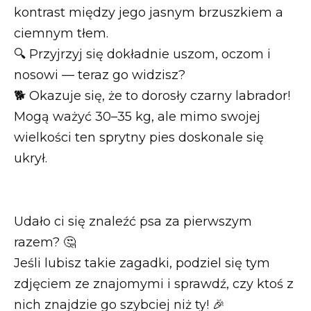
kontrast między jego jasnym brzuszkiem a
ciemnym tłem.
🔍 Przyjrzyj się dokładnie uszom, oczom i
nosowi — teraz go widzisz?
🐕 Okazuje się, że to dorosły czarny labrador!
Mogą ważyć 30–35 kg, ale mimo swojej
wielkości ten sprytny pies doskonale się
ukrył.
Udało ci się znaleźć psa za pierwszym
razem? 🤔
Jeśli lubisz takie zagadki, podziel się tym
zdjęciem ze znajomymi i sprawdź, czy ktoś z
nich znajdzie go szybciej niż ty! 🎉