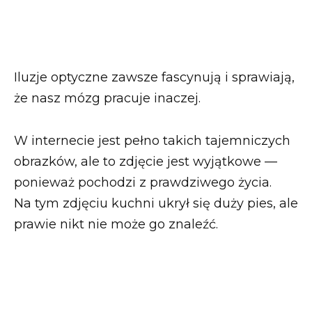
Iluzje optyczne zawsze fascynują i sprawiają,
że nasz mózg pracuje inaczej.
W internecie jest pełno takich tajemniczych
obrazków, ale to zdjęcie jest wyjątkowe —
ponieważ pochodzi z prawdziwego życia.
Na tym zdjęciu kuchni ukrył się duży pies, ale
prawie nikt nie może go znaleźć.