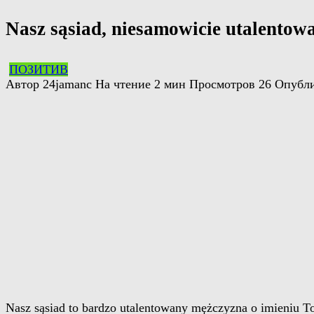
Nasz sąsiad, niesamowicie utalentowa
ПОЗИТИВ
Автор
24jamanc
На чтение
2 мин
Просмотров
26
Опубл
Nasz sąsiad to bardzo utalentowany mężczyzna o imieniu T