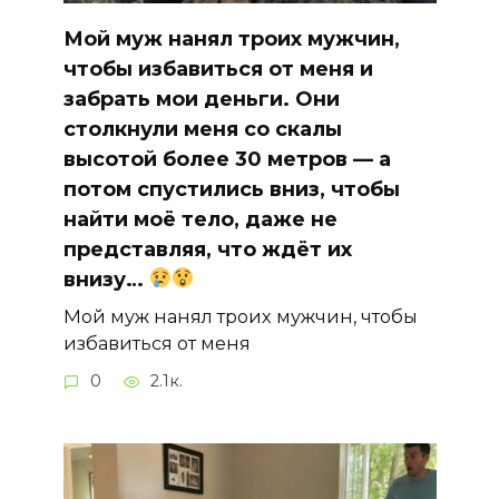
Мой муж нанял троих мужчин,
чтобы избавиться от меня и
забрать мои деньги. Они
столкнули меня со скалы
высотой более 30 метров — а
потом спустились вниз, чтобы
найти моё тело, даже не
представляя, что ждёт их
внизу…
Мой муж нанял троих мужчин, чтобы
избавиться от меня
0
2.1к.