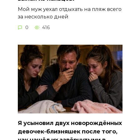
Мой муж уехал отдыхать на пляж всего
за несколько дней
0
416
Я усыновил двух новорождённых
девочек-близняшек после того,