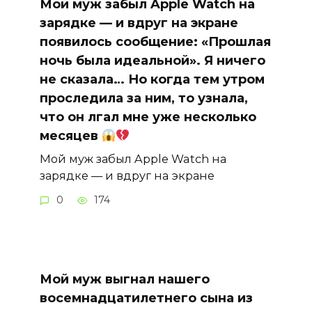
Мой муж забыл Apple Watch на
зарядке — и вдруг на экране
появилось сообщение: «Прошлая
ночь была идеальной». Я ничего
не сказала… Но когда тем утром
проследила за ним, то узнала,
что он лгал мне уже несколько
месяцев
Мой муж забыл Apple Watch на
зарядке — и вдруг на экране
0
174
Мой муж выгнал нашего
восемнадцатилетнего сына из