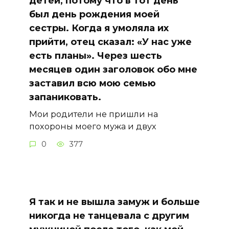
детей, потому что в тот день
был день рождения моей
сестры. Когда я умоляла их
прийти, отец сказал: «У нас уже
есть планы». Через шесть
месяцев один заголовок обо мне
заставил всю мою семью
запаниковать.
Мои родители не пришли на
похороны моего мужа и двух
0
377
Я так и не вышла замуж и больше
никогда не танцевала с другим