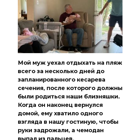
Мой муж уехал отдыхать на пляж
всего за несколько дней до
запланированного кесарева
сечения, после которого должны
были родиться наши близняшки.
Когда он наконец вернулся
домой, ему хватило одного
взгляда в нашу гостиную, чтобы
руки задрожали, а чемодан
выпал из пальцев.