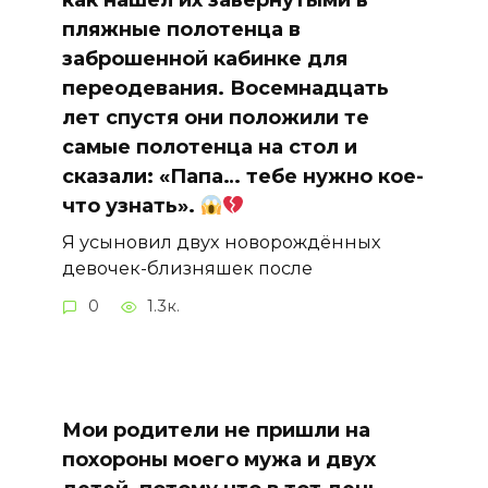
как нашёл их завёрнутыми в
пляжные полотенца в
заброшенной кабинке для
переодевания. Восемнадцать
лет спустя они положили те
самые полотенца на стол и
сказали: «Папа… тебе нужно кое-
что узнать».
Я усыновил двух новорождённых
девочек-близняшек после
0
1.3к.
Мои родители не пришли на
похороны моего мужа и двух