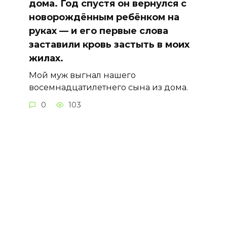
дома. Год спустя он вернулся с
новорождённым ребёнком на
руках — и его первые слова
заставили кровь застыть в моих
жилах.
Мой муж выгнал нашего
восемнадцатилетнего сына из дома.
0
103