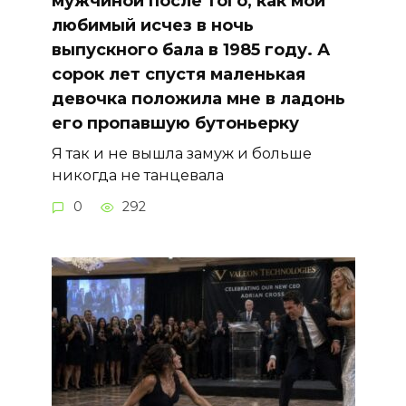
мужчиной после того, как мой
любимый исчез в ночь
выпускного бала в 1985 году. А
сорок лет спустя маленькая
девочка положила мне в ладонь
его пропавшую бутоньерку
Я так и не вышла замуж и больше
никогда не танцевала
0
292