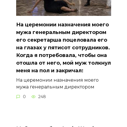
На церемонии назначения моего
мужа генеральным директором
его секретарша поцеловала его
на глазах у пятисот сотрудников.
Когда я потребовала, чтобы она
отошла от него, мой муж толкнул
меня на пол и закричал:
На церемонии назначения моего
мужа генеральным директором
0
248