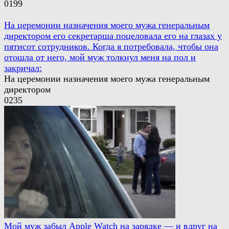
0
199
На церемонии назначения моего мужа генеральным
директором его секретарша поцеловала его на глазах у
пятисот сотрудников. Когда я потребовала, чтобы она
отошла от него, мой муж толкнул меня на пол и
закричал:
На церемонии назначения моего мужа генеральным
директором
0
235
Мой муж забыл Apple Watch на зарядке — и вдруг на