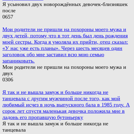
Я усыновил двух новорождённых девочек-близняшек
после
0
657
Мои родители не пришли на похороны моего мужа и
двух детей, потому что в тот день был день рождения
моей сестры. Когда я умоляла их прийти, отец сказал:
«У нас уже есть планы». Через шесть месяцев один
заголовок обо мне заставил всю мою семью
запаниковать.
Мои родители не пришли на похороны моего мужа и
двух
0
306
Я так и не вышла замуж и больше никогда не
танцевала с другим мужчиной после того, как мой
любимый исчез в ночь выпускного бала в 1985 году. А
сорок лет спустя маленькая девочка положила мне в
ладонь его пропавшую бутоньерку
Я так и не вышла замуж и больше никогда не
танцевала