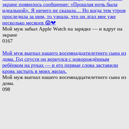
экране появилось сообщение: «Прошлая ночь была
идеальной». Я ничего не сказала… Но когда тем утром
проследила за ним, то узнала, что он лгал мне уже
несколько месяцев 😱💔
Мой муж забыл Apple Watch на зарядке — и вдруг на
экране
0
167
Мой муж выгнал нашего восемнадцатилетнего сына из
дома. Год спустя он вернулся с новорождённым
ребёнком на руках — и его первые слова заставили
кровь застыть в моих жилах.
Мой муж выгнал нашего восемнадцатилетнего сына из
дома.
0
98