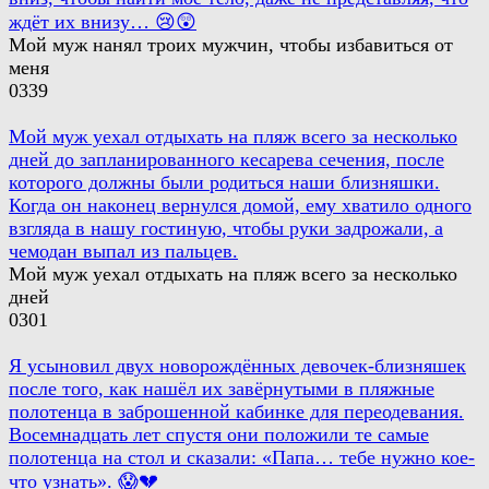
ждёт их внизу… 😢😲
Мой муж нанял троих мужчин, чтобы избавиться от
меня
0
339
Мой муж уехал отдыхать на пляж всего за несколько
дней до запланированного кесарева сечения, после
которого должны были родиться наши близняшки.
Когда он наконец вернулся домой, ему хватило одного
взгляда в нашу гостиную, чтобы руки задрожали, а
чемодан выпал из пальцев.
Мой муж уехал отдыхать на пляж всего за несколько
дней
0
301
Я усыновил двух новорождённых девочек-близняшек
после того, как нашёл их завёрнутыми в пляжные
полотенца в заброшенной кабинке для переодевания.
Восемнадцать лет спустя они положили те самые
полотенца на стол и сказали: «Папа… тебе нужно кое-
что узнать». 😱💔