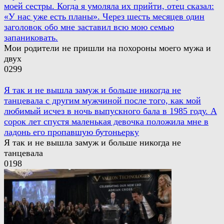
моей сестры. Когда я умоляла их прийти, отец сказал:
«У нас уже есть планы». Через шесть месяцев один
заголовок обо мне заставил всю мою семью
запаниковать.
Мои родители не пришли на похороны моего мужа и
двух
0
299
Я так и не вышла замуж и больше никогда не
танцевала с другим мужчиной после того, как мой
любимый исчез в ночь выпускного бала в 1985 году. А
сорок лет спустя маленькая девочка положила мне в
ладонь его пропавшую бутоньерку
Я так и не вышла замуж и больше никогда не
танцевала
0
198