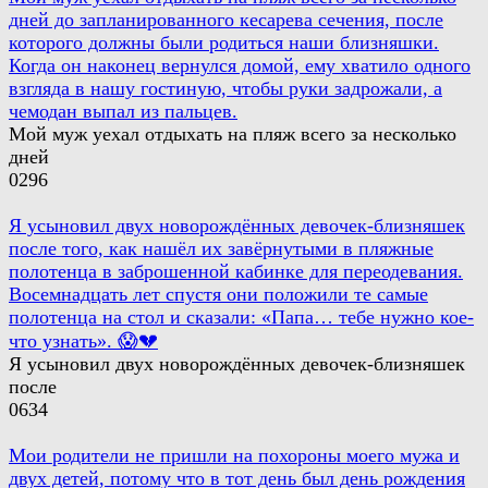
дней до запланированного кесарева сечения, после
которого должны были родиться наши близняшки.
Когда он наконец вернулся домой, ему хватило одного
взгляда в нашу гостиную, чтобы руки задрожали, а
чемодан выпал из пальцев.
Мой муж уехал отдыхать на пляж всего за несколько
дней
0
296
Я усыновил двух новорождённых девочек-близняшек
после того, как нашёл их завёрнутыми в пляжные
полотенца в заброшенной кабинке для переодевания.
Восемнадцать лет спустя они положили те самые
полотенца на стол и сказали: «Папа… тебе нужно кое-
что узнать». 😱💔
Я усыновил двух новорождённых девочек-близняшек
после
0
634
Мои родители не пришли на похороны моего мужа и
двух детей, потому что в тот день был день рождения