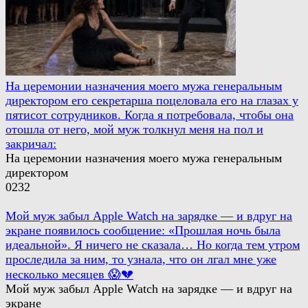
На церемонии назначения моего мужа генеральным
директором его секретарша поцеловала его на глазах у
пятисот сотрудников. Когда я потребовала, чтобы она
отошла от него, мой муж толкнул меня на пол и
закричал:
На церемонии назначения моего мужа генеральным
директором
0
232
Мой муж забыл Apple Watch на зарядке — и вдруг на
экране появилось сообщение: «Прошлая ночь была
идеальной». Я ничего не сказала… Но когда тем утром
проследила за ним, то узнала, что он лгал мне уже
несколько месяцев 😱💔
Мой муж забыл Apple Watch на зарядке — и вдруг на
экране