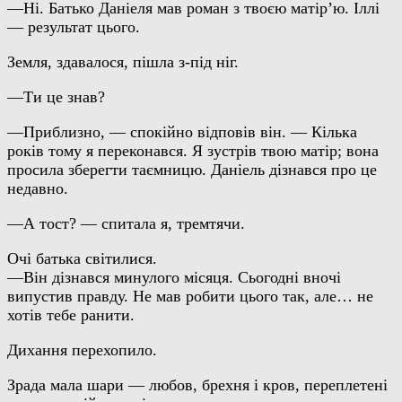
—Ні. Батько Даніеля мав роман з твоєю матір’ю. Іллі
— результат цього.
Земля, здавалося, пішла з-під ніг.
—Ти це знав?
—Приблизно, — спокійно відповів він. — Кілька
років тому я переконався. Я зустрів твою матір; вона
просила зберегти таємницю. Даніель дізнався про це
недавно.
—А тост? — спитала я, тремтячи.
Очі батька світилися.
—Він дізнався минулого місяця. Сьогодні вночі
випустив правду. Не мав робити цього так, але… не
хотів тебе ранити.
Дихання перехопило.
Зрада мала шари — любов, брехня і кров, переплетені