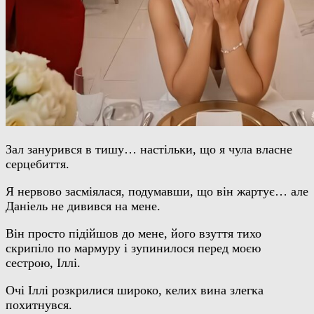
Зал занурився в тишу… настільки, що я чула власне
серцебиття.
Я нервово засміялася, подумавши, що він жартує… але
Даніель не дивився на мене.
Він просто підійшов до мене, його взуття тихо
скрипіло по мармуру і зупинилося перед моєю
сестрою, Іллі.
Очі Іллі розкрилися широко, келих вина злегка
похитнувся.