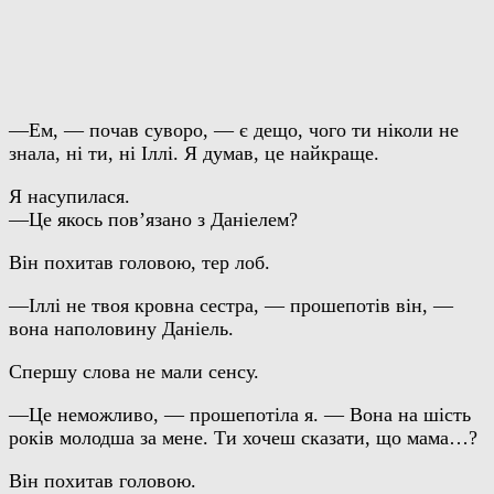
—Ем, — почав суворо, — є дещо, чого ти ніколи не
знала, ні ти, ні Іллі. Я думав, це найкраще.
Я насупилася.
—Це якось пов’язано з Даніелем?
Він похитав головою, тер лоб.
—Іллі не твоя кровна сестра, — прошепотів він, —
вона наполовину Даніель.
Спершу слова не мали сенсу.
—Це неможливо, — прошепотіла я. — Вона на шість
років молодша за мене. Ти хочеш сказати, що мама…?
Він похитав головою.