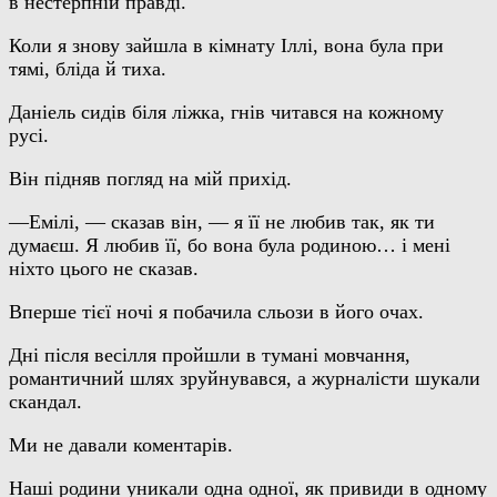
в нестерпній правді.
Коли я знову зайшла в кімнату Іллі, вона була при
тямі, бліда й тиха.
Даніель сидів біля ліжка, гнів читався на кожному
русі.
Він підняв погляд на мій прихід.
—Емілі, — сказав він, — я її не любив так, як ти
думаєш. Я любив її, бо вона була родиною… і мені
ніхто цього не сказав.
Вперше тієї ночі я побачила сльози в його очах.
Дні після весілля пройшли в тумані мовчання,
романтичний шлях зруйнувався, а журналісти шукали
скандал.
Ми не давали коментарів.
Наші родини уникали одна одної, як привиди в одному