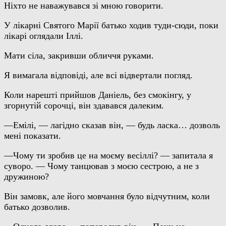
Ніхто не наважувався зі мною говорити.
У лікарні Святого Марії батько ходив туди-сюди, поки
лікарі оглядали Іллі.
Мати сіла, закривши обличчя руками.
Я вимагала відповіді, але всі відвертали погляд.
Коли нарешті прийшов Даніель, без смокінгу, у
згорнутій сорочці, він здавався далеким.
—Емілі, — лагідно сказав він, — будь ласка… дозволь
мені показати.
—Чому ти зробив це на моєму весіллі? — запитала я
суворо. — Чому танцював з моєю сестрою, а не з
дружиною?
Він замовк, але його мовчання було відчутним, коли
батько дозволив.