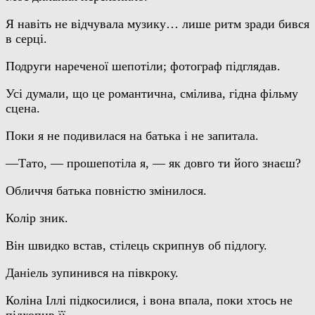
Я навіть не відчувала музику… лише ритм зради бився
в серці.
Подруги нареченої шепотіли; фотограф підглядав.
Усі думали, що це романтична, смілива, гідна фільму
сцена.
Поки я не подивилася на батька і не запитала.
—Тато, — прошепотіла я, — як довго ти його знаєш?
Обличчя батька повністю змінилося.
Колір зник.
Він швидко встав, стілець скрипнув об підлогу.
Даніель зупинився на півкроку.
Коліна Іллі підкосилися, і вона впала, поки хтось не