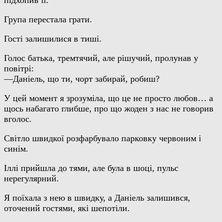
підхопив її.
Група перестала грати.
Гості залишилися в тиші.
Голос батька, тремтячий, але рішучий, пролунaв у
повітрі:
—Даніель, що ти, чорт забирай, робиш?
У цей момент я зрозуміла, що це не просто любов… а
щось набагато глибше, про що жоден з нас не говорив
вголос.
Світло швидкої розфарбувало парковку червоним і
синім.
Іллі прийшла до тями, але була в шоці, пульс
нерегулярний.
Я поїхала з нею в швидку, а Даніель залишився,
оточений гостями, які шепотіли.