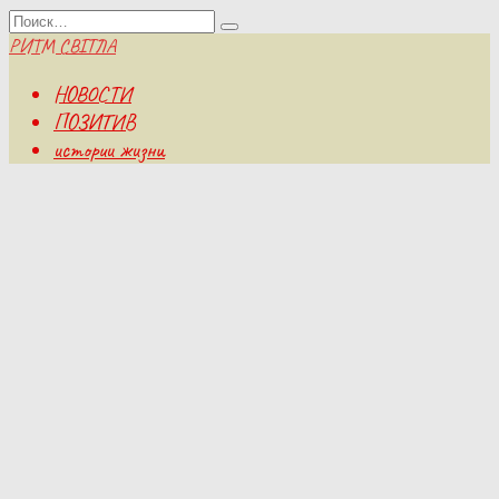
Перейти
Search
к
for:
РИТМ СВІТЛА
содержанию
НОВОСТИ
ПОЗИТИВ
истории жизни