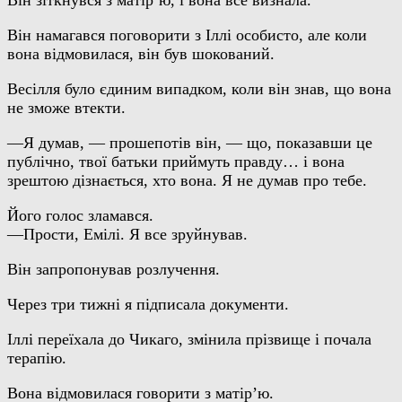
Він зіткнувся з матір’ю, і вона все визнала.
Він намагався поговорити з Іллі особисто, але коли
вона відмовилася, він був шокований.
Весілля було єдиним випадком, коли він знав, що вона
не зможе втекти.
—Я думав, — прошепотів він, — що, показавши це
публічно, твої батьки приймуть правду… і вона
зрештою дізнається, хто вона. Я не думав про тебе.
Його голос зламався.
—Прости, Емілі. Я все зруйнував.
Він запропонував розлучення.
Через три тижні я підписала документи.
Іллі переїхала до Чикаго, змінила прізвище і почала
терапію.
Вона відмовилася говорити з матір’ю.