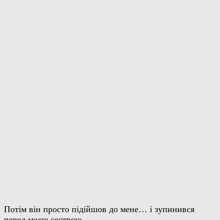
Потім він просто підійшов до мене… і зупинився
перед моєю сестрою.