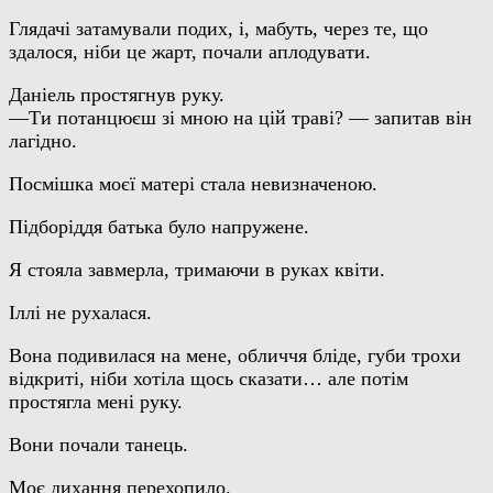
Глядачі затамували подих, і, мабуть, через те, що
здалося, ніби це жарт, почали аплодувати.
Даніель простягнув руку.
—Ти потанцюєш зі мною на цій траві? — запитав він
лагідно.
Посмішка моєї матері стала невизначеною.
Підборіддя батька було напружене.
Я стояла завмерла, тримаючи в руках квіти.
Іллі не рухалася.
Вона подивилася на мене, обличчя бліде, губи трохи
відкриті, ніби хотіла щось сказати… але потім
простягла мені руку.
Вони почали танець.
Моє дихання перехопило.