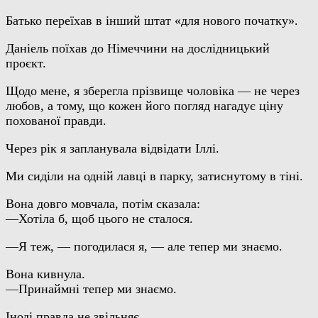
Батько переїхав в інший штат «для нового початку».
Даніель поїхав до Німеччини на дослідницький
проєкт.
Щодо мене, я зберегла прізвище чоловіка — не через
любов, а тому, що кожен його погляд нагадує ціну
похованої правди.
Через рік я запланувала відвідати Іллі.
Ми сиділи на одній лавці в парку, затиснутому в тіні.
Вона довго мовчала, потім сказала:
—Хотіла б, щоб цього не сталося.
—Я теж, — погодилася я, — але тепер ми знаємо.
Вона кивнула.
—Принаймні тепер ми знаємо.
Іноді правда не звільняє.