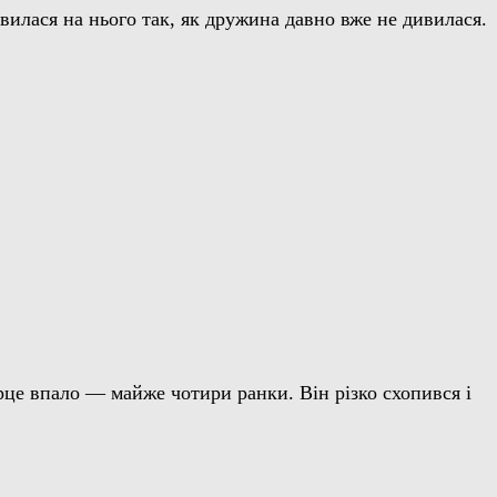
ивилася на нього так, як дружина давно вже не дивилася.
рце впало — майже чотири ранки. Він різко схопився і