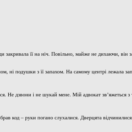
ди закривала її на ніч. Повільно, майже не дихаючи, він
ом, ні подушки з її запахом. На самому центрі лежала за
ся. Не дзвони і не шукай мене. Мій адвокат зв’яжеться з
абрав код – руки погано слухалися. Дверцята відчинилися