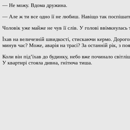
— Не можу. Вдома дружина.
— Але ж ти все одно її не любиш. Навіщо так поспішат
Чоловік уже майже не чув її слів. У голові ввімкнулась
Їхав на величезній швидкості, стискаючи кермо. Дорого
минув час? Може, аварія на трасі? За останній рік, з по
Коли він під’їхав до будинку, небо вже починало світлі
У квартирі стояла дивна, гнітюча тиша.