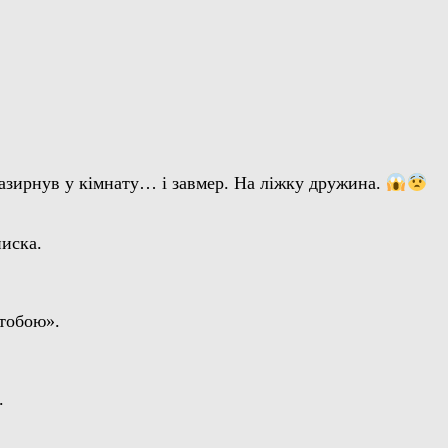
 зазирнув у кімнату… і завмер. На ліжку дружина.
писка.
 тобою».
.