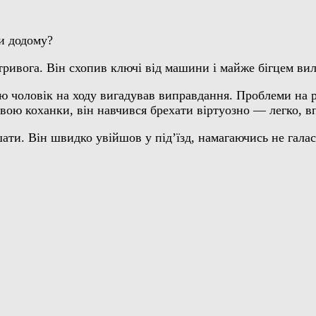
и додому?
 тривога. Він схопив ключі від машини і майже бігцем вил
ю чоловік на ходу вигадував виправдання. Проблеми на р
явою коханки, він навчився брехати віртуозно — легко, вп
шати. Він швидко увійшов у під’їзд, намагаючись не галас