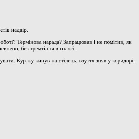
етів надвір.
оботі? Термінова нарада? Запрацював і не помітив, як
евнено, без тремтіння в голосі.
увати. Куртку кинув на стілець, взуття зняв у коридорі.