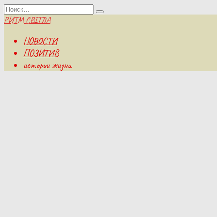
Перейти
Search
к
for:
РИТМ СВІТЛА
содержанию
НОВОСТИ
ПОЗИТИВ
истории жизни