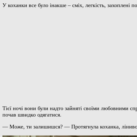
У коханки все було інакше – сміх, легкість, захоплені п
Тієї ночі вони були надто зайняті своїми любовними сп
почав швидко одягатися.
— Може, ти залишишся? — Протягнула коханка, ліниво 