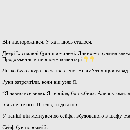
Він насторожився. У хаті щось сталося.
Двері їх спальні були прочинені. Дивно – дружина завж
Продовження в першому коментарі
Ліжко було акуратно заправлене. Ні зім’ятих простирадл
Руки затремтіли, коли він узяв її.
“Я давно все знаю. Я терпіла, бо любила. Але я втомила
Більше нічого. Ні сліз, ні докорів.
У паніці він метнувся до сейфа, вбудованого в шафу. Н
Сейф був порожній.