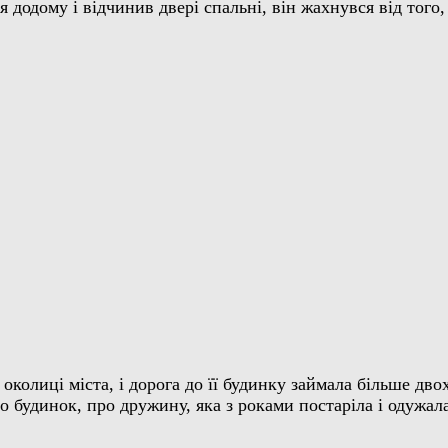
я додому і відчинив двері спальні, він жахнувся від тог
околиці міста, і дорога до її будинку займала більше дво
о будинок, про дружину, яка з роками постаріла і одужала